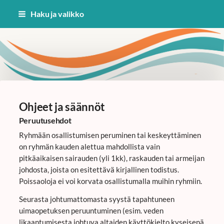
Siirry
Haku ja valikko
sivun
sisältöön
Uinti Kangasala
Ohjeet ja säännöt
Peruutusehdot
Ryhmään osallistumisen peruminen tai keskeyttäminen
on ryhmän kauden alettua mahdollista vain
pitkäaikaisen sairauden (yli 1kk), raskauden tai armeijan
johdosta, joista on esitettävä kirjallinen todistus.
Poissaoloja ei voi korvata osallistumalla muihin ryhmiin.
Seurasta johtumattomasta syystä tapahtuneen
uimaopetuksen peruuntuminen (esim. veden
likaantumisesta johtuva altaiden käyttökielto kyseisenä