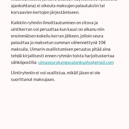
ajankohtana) ei oikeuta maksujen palautuksiin tai
korvaavien kertojen järjestämiseen.
Kaikkiin ryhmiin ilmoittautuminen on sitova ja
uintikerran voi peruuttaa kun kausi on alkanu niin
ensimmäisen kokeilu kerran jälkeen, jolloin seura
palauttaa jo maksetun summan vähennettynä 10€
maksulla. Uimarin osallistumisen peruutus pitää aina
tehdä kirjallisesti ennen ryhmän toista harjoituskertaa
sähköpostilla:
uimaseurakangasalankuohu@gmail.com
Uintiryhmiin ei voi osallistua, mikäli jäsen ei ole
suorittanut maksujaan.