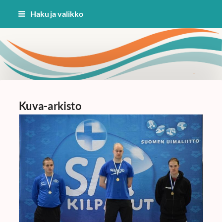
Siirry
Haku ja valikko
sivun
sisältöön
Uinti Kangasala
Kuva-arkisto