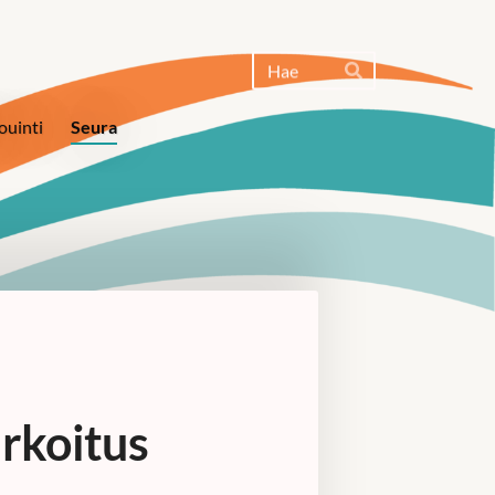
Haku
Hae
ouinti
Seura
arkoitus