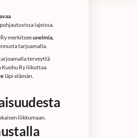
avaa
 pohjautuvissa lajeissa.
u Ry merkitsee
unelmia,
ennusta tarjoamalla.
tarjoamalla terveyttä
 Kuohu Ry liikuttaa
le
läpi elämän.
vaisuudesta
kaisen liikkumaan.
ustalla