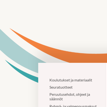
Siirry
sivun
sisältöön
Uinti Kangasala
Koulutukset ja materiaalit
Seuratuotteet
Peruutusehdot, ohjeet ja
säännöt
Ryhmä- ja valmennusmaksut