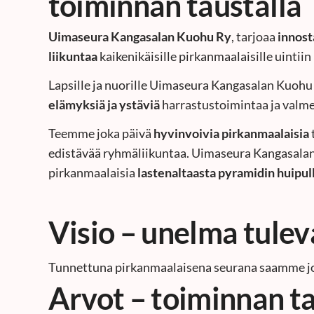
toiminnan taustalla
Uimaseura Kangasalan Kuohu Ry
, tarjoaa
innost
liikuntaa
kaikenikäisille pirkanmaalaisille uintiin
Lapsille ja nuorille Uimaseura Kangasalan Kuoh
elämyksiä ja ystäviä
harrastustoimintaa ja valm
Teemme joka päivä
hyvinvoivia pirkanmaalaisia
edistävää ryhmäliikuntaa. Uimaseura Kangasalan
pirkanmaalaisia
lastenaltaasta pyramidin huipul
Visio – unelma tule
Tunnettuna pirkanmaalaisena seurana saamme jo
Arvot – toiminnan ta