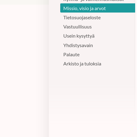
Missio, visio ja arvot
Tietosuojaseloste
Vastuullisuus
Usein kysyttyä
Yhdistysavain
Palaute
Arkisto ja tuloksia