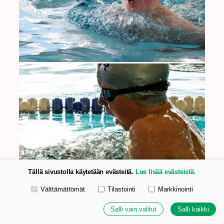
Tällä sivustolla käytetään evästeitä.
Lue lisää evästeistä.
Valitse käytettävät evästeet
Välttämättömät
Tilastointi
Markkinointi
Salli vain valitut
Salli kaikki