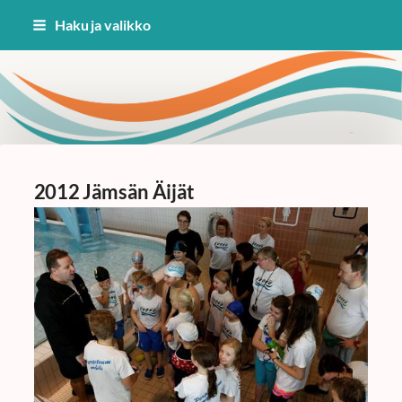
Siirry
Haku ja valikko
sivun
sisältöön
Uinti Kangasala
2012 Jämsän Äijät