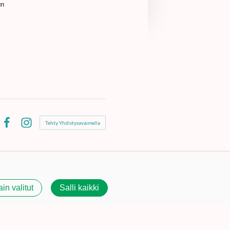
en
Tehty Yhdistysavaimella
Facebook
Instagram
ain valitut
Salli kaikki