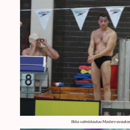
Ilkka valmistautuu Masters-avauks