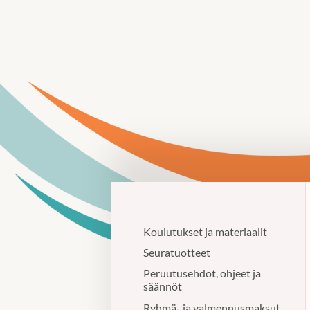
Siirry
sivun
sisältöön
Uinti Kangasala
Koulutukset ja materiaalit
Seuratuotteet
Peruutusehdot, ohjeet ja
säännöt
Ryhmä- ja valmennusmaksut