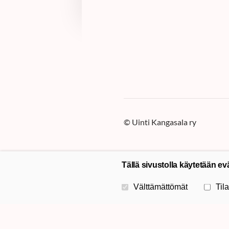
©
Uinti Kangasala ry
Tällä sivustolla käytetään ev
Valitse käytettävät evästeet
Välttämättömät
Tila