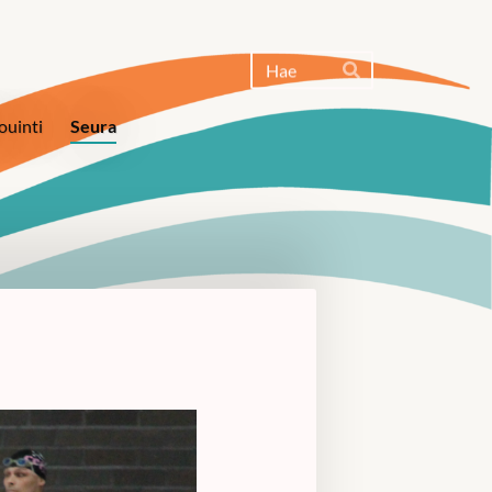
Haku
Hae
ouinti
Seura